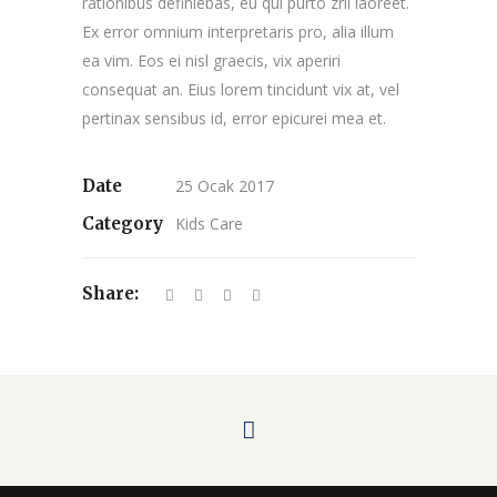
rationibus definiebas, eu qui purto zril laoreet.
Ex error omnium interpretaris pro, alia illum
ea vim. Eos ei nisl graecis, vix aperiri
consequat an. Eius lorem tincidunt vix at, vel
pertinax sensibus id, error epicurei mea et.
Date
25 Ocak 2017
Category
Kids Care
Share: