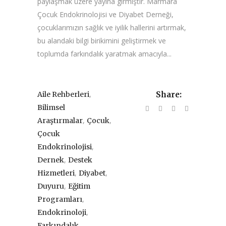
paylaşmak üzere yayına girmiştir. Marmara
Çocuk Endokrinolojisi ve Diyabet Derneği,
çocuklarımızın sağlık ve iyilik hallerini artırmak,
bu alandaki bilgi birikimini geliştirmek ve
toplumda farkındalık yaratmak amacıyla...
,
Aile Rehberleri
Share:
Bilimsel
,
,
Araştırmalar
Çocuk
Çocuk
,
Endokrinolojisi
,
Dernek
Destek
,
,
Hizmetleri
Diyabet
,
Duyuru
Eğitim
,
Programları
,
Endokrinoloji
,
Farkındalık