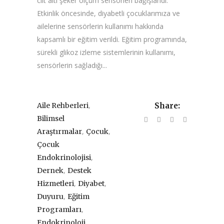
cilt altı şeker ölçüm sensörleri bağışlandı.
Etkinlik öncesinde, diyabetli çocuklarımıza ve
ailelerine sensörlerin kullanımı hakkında
kapsamlı bir eğitim verildi. Eğitim programında,
sürekli glikoz izleme sistemlerinin kullanımı,
sensörlerin sağladığı...
,
Aile Rehberleri
Share:
Bilimsel
,
,
Araştırmalar
Çocuk
Çocuk
,
Endokrinolojisi
,
Dernek
Destek
,
,
Hizmetleri
Diyabet
,
Duyuru
Eğitim
,
Programları
,
Endokrinoloji