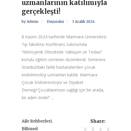
uzmanlarının katılımıyla
gerçekleşti!
by
Admin
Duyurular
3 Aralık 2024
8 Kasım 2024 tarihinde Marmara Üniversitesi
Tıp fakültesi Konferans Salonu’nda
“Monojenik Obezitede Yaklaşım ve Tedavi”
konulu eğitim semineri düzenlendi. Seminere
İstanbul’daki farklı hastanelerden çocuk
endokrinoloji uzmanları katıldı. Marmara
Çocuk Endokrinolojisi ve Diyabet
Derneği“Çocuklarımızın sağlığı için bir arada,
bir adım önde!” ...
,
Aile Rehberleri
Share:
Bilimsel