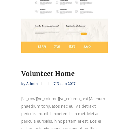
Volunteer Home
by
Admin
7 Nisan 2017
[vc_row][vc_column][vc_column_text]Alienum
phaedrum torquatos nec eu, vis detraxit
periculis ex, nihil expetendis in mei. Mei an
pericula euripidis, hinc partem ei est. Eos ei
nisl graecis, vix aperiri consequat an. Eius