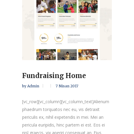
Fundraising Home
by
Admin
7 Nisan 2017
[vc_row][vc_column][vc_column_text]Alienum
phaedrum torquatos nec eu, vis detraxit
periculis ex, nihil expetendis in mei. Mei an
pericula euripidis, hinc partem ei est. Eos ei
nisl graecis, vix aperiri consequat an. Eius