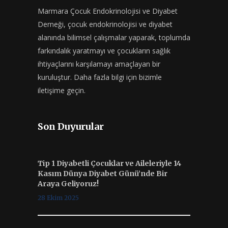
Marmara Çocuk Endokrinolojisi ve Diyabet
Derneği, çocuk endokrinolojisi ve diyabet
alanında bilimsel çalışmalar yaparak, toplumda
farkındalık yaratmayı ve çocukların sağlık
ihtiyaçlarını karşılamayı amaçlayan bir
kuruluştur. Daha fazla bilgi için bizimle
iletişime geçin.
Son Duyurular
Tip 1 Diyabetli Çocuklar ve Aileleriyle 14
Kasım Dünya Diyabet Günü’nde Bir
Araya Geliyoruz!
28 Ekim 2025