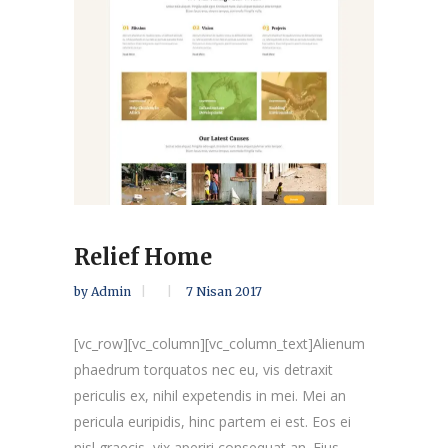
Relief Home
by
Admin
7 Nisan 2017
[vc_row][vc_column][vc_column_text]Alienum
phaedrum torquatos nec eu, vis detraxit
periculis ex, nihil expetendis in mei. Mei an
pericula euripidis, hinc partem ei est. Eos ei
nisl graecis, vix aperiri consequat an. Eius